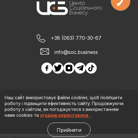
+38 (063) 770-30-67
info@soc.business
© 2026 ПОГ 'Центр соціального бізнесу'
Наш сайт використовує файли cookies, щоб поліпшити
Всі права захищені
роботу і підвищити ефективність сайту. Продовжуючи
роботу з сайтом, ви погоджуєтеся з використанням
нами cookies та
угодою користувача
Угода користувача
Прийняти
тут з'явиться віджет