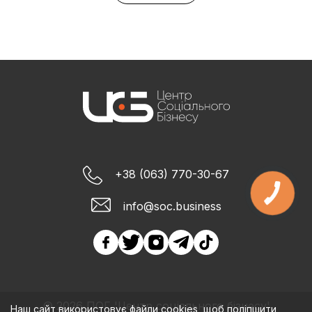
+38 (063) 770-30-67
info@soc.business
© 2026 ПОГ 'Центр соціального бізнесу'
Наш сайт використовує файли cookies, щоб поліпшити